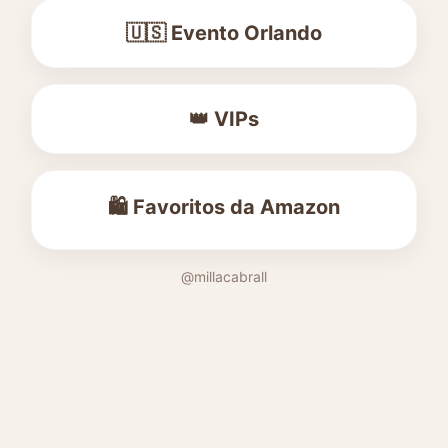
🇺🇸 Evento Orlando
👑 VIPs
🛍️ Favoritos da Amazon
@millacabrall