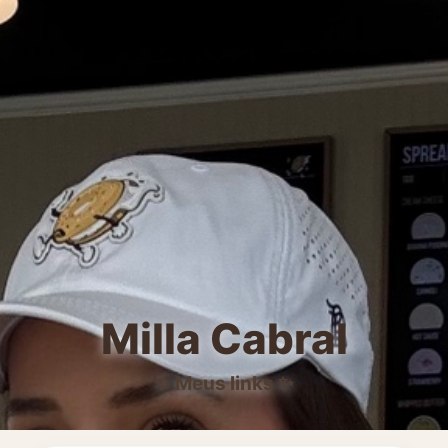
Milla Cabral
✨ Meus links ✨